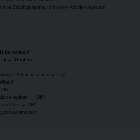
ie eine Bestätigungsmail mit einem Aktivierungscode
is berechnen
“
eigt → „
Buchen
“
 wird die Buchungszeit angezeigt.
öffnen
“
s-PIN
tion eingeben → „
OK
“
on wählen → „
OK
“
gszeit automatisch