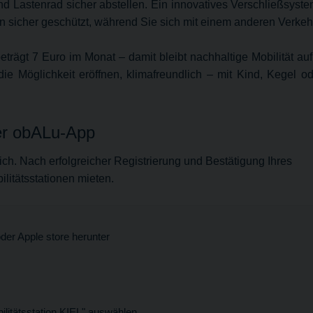
d Lastenrad sicher abstellen. Ein innovatives Verschließsyste
sen sicher geschützt, während Sie sich mit einem anderen Verke
rägt 7 Euro im Monat – damit bleibt nachhaltige Mobilität auf 
die Möglichkeit eröffnen, klimafreundlich – mit Kind, Kegel
der obALu-App
ich. Nach erfolgreicher Registrierung und Bestätigung Ihres
litätsstationen mieten.
der Apple store herunter
ilitätsstation KIEL" auswählen