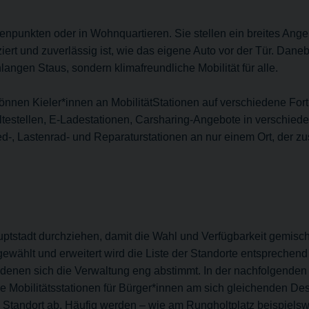
enpunkten oder in Wohnquartieren. Sie stellen ein breites Ange
rt und zuverlässig ist, wie das eigene Auto vor der Tür. Dane
nlangen Staus, sondern klimafreundliche Mobilität für alle.
önnen Kieler*innen an MobilitätStationen auf verschiedene F
estellen, E-Ladestationen, Carsharing-Angebote in verschiede
-, Lastenrad- und Reparaturstationen an nur einem Ort, der zusä
ptstadt durchziehen, damit die Wahl und Verfügbarkeit gemischte
ewählt und erweitert wird die Liste der Standorte entsprechen
denen sich die Verwaltung eng abstimmt. In der nachfolgenden K
ie Mobilitätsstationen für Bürger*innen am sich gleichenden De
tandort ab. Häufig werden – wie am Rungholtplatz beispielswe