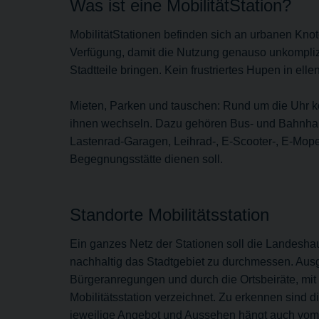
Was ist eine MobilitätStation?
MobilitätStationen befinden sich an urbanen Knot
Verfügung, damit die Nutzung genauso unkomplizie
Stadtteile bringen. Kein frustriertes Hupen in elle
Mieten, Parken und tauschen: Rund um die Uhr k
ihnen wechseln. Dazu gehören Bus- und Bahnhalt
Lastenrad-Garagen, Leihrad-, E-Scooter-, E-Moped
Begegnungsstätte dienen soll.
Standorte Mobilitätsstation
Ein ganzes Netz der Stationen soll die Landeshau
nachhaltig das Stadtgebiet zu durchmessen. Ausg
Bürgeranregungen und durch die Ortsbeiräte, mit 
Mobilitätsstation verzeichnet. Zu erkennen sind d
jeweilige Angebot und Aussehen hängt auch vom S